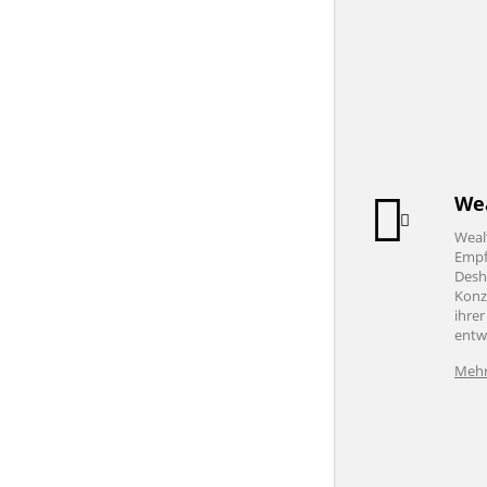
We
Weal
Empf
Desha
Konz
ihre
entw
Mehr