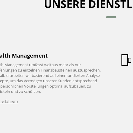
UNSERE DIENST
alth Management
th Management umfasst weitaus mehr als nur
ehlungen zu einzelnen Finanzbausteinen auszusprechen.
lb erarbeiten wir basierend auf einer fundierten Analyse
epte, um das Vermögen unserer Kunden entsprechend
r persönlichen Vorstellungen optimal aufzubauen, zu
ickeln und zu schützen.
 erfahren?